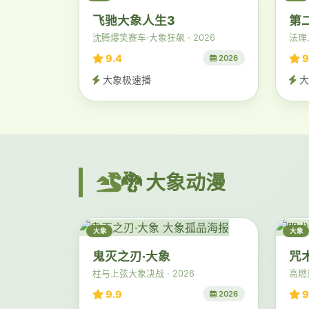
飞驰大象人生3
第
沈腾爆笑赛车·大象狂飙 · 2026
法理人
9.4
9
2026
大象极速播
大
🐉 大象动漫
大象
大象
鬼灭之刃·大象
咒
柱与上弦大象决战 · 2026
高燃热
9.9
9
2026