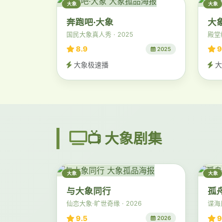
大象
大象
奔跑吧·大象
大
国民大象真人秀 · 2025
殿堂
8.9
9
2025
大象极速播
大
📺 大象剧集
大象
大象
与大象同行
孤
仙恋大象·旷世奇缘 · 2026
谍海风
9.5
9
2026