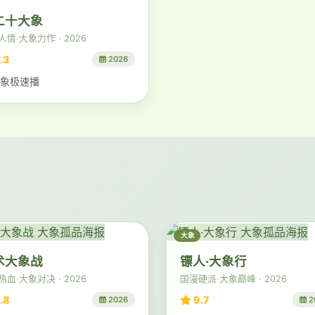
二十大象
情·大象力作 · 2026
.3
2026
象极速播
大象
术大象战
镖人·大象行
血·大象对决 · 2026
国漫硬派·大象巅峰 · 2026
.8
9.7
2026
2